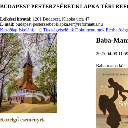
BUDAPEST PESTERZSÉBET-KLAPKA TÉRI R
Lelkészi hivatal:
1201 Budapest, Klapka utca 47.
E-mail:
budapest-pesterzsebet-klapka.ter@reformatus.hu
Kezdőlap
Iskolánk
Tisztségviselőink
Dokumentumok
Elérhetőség
Baba-Mam
2025-04-09 11:5
Baba-mama kör
Közelgő események